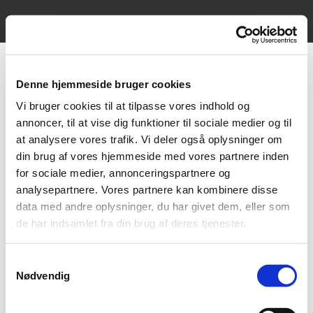
Denne hjemmeside bruger cookies
Vi bruger cookies til at tilpasse vores indhold og
annoncer, til at vise dig funktioner til sociale medier og til
at analysere vores trafik. Vi deler også oplysninger om
din brug af vores hjemmeside med vores partnere inden
for sociale medier, annonceringspartnere og
analysepartnere. Vores partnere kan kombinere disse
data med andre oplysninger, du har givet dem, eller som
de har indsamlet fra din brug af deres tjenester.
Samtykkevalg
Fra venstre: Stormer´s Julia - Stormer´s Augusta - Stormer´s Juliane -
Nødvendig
Stormer´s Marvellous Molly og Stormer´s Maxie Star