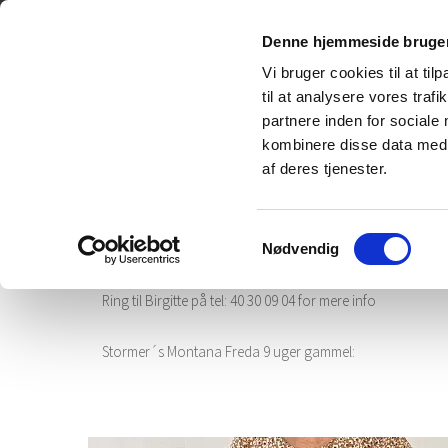
Forside
Denne hjemmeside bruger
Vi bruger cookies til at til
til at analysere vores tra
partnere inden for sociale
Stormers Labrador
kombinere disse data med a
af deres tjenester.
Samtykkevalg
Nødvendig
06.06.25: En sort tævehvalp er blevet ledig (på billederne 
Ring til Birgitte på tel: 40 30 09 04 for mere info
Stormer´s Montana Freda 9 uger gammel: